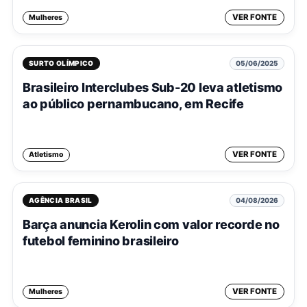
VER FONTE
Mulheres
SURTO OLÍMPICO
05/06/2025
Brasileiro Interclubes Sub-20 leva atletismo
ao público pernambucano, em Recife
VER FONTE
Atletismo
AGÊNCIA BRASIL
04/08/2026
Barça anuncia Kerolin com valor recorde no
futebol feminino brasileiro
VER FONTE
Mulheres