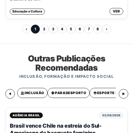
VER
Educação e Cultura
‹
1
2
3
4
5
6
7
8
›
Outras Publicações
Recomendadas
INCLUSÃO, FORMAÇÃO E IMPACTO SOCIAL
INCLUSÃO
PARADESPORTO
ESPORTE ESCOLA
AGÊNCIA BRASIL
03/08/2026
Brasil vence Chile na estreia do Sul-
Americano de basquete feminino