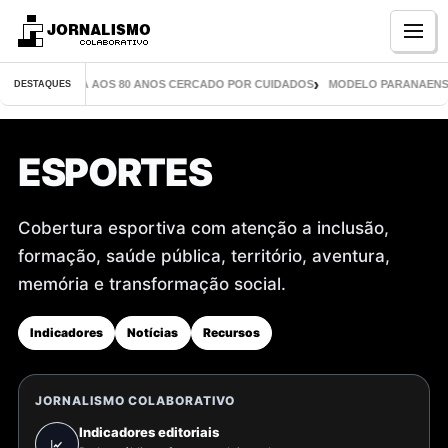
Menu
VROS CHEGA AOS 80 ANOS CERCADO POR CUIDADOS
MODELO PARANAENSE INSP
DESTAQUES
ESPORTES
Cobertura esportiva com atenção a inclusão,
formação, saúde pública, território, aventura,
memória e transformação social.
Indicadores
Notícias
Recursos
JORNALISMO COLABORATIVO
Indicadores editoriais