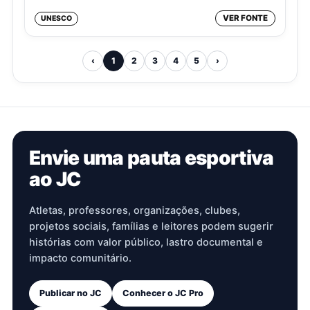
VER FONTE
UNESCO
‹
1
2
3
4
5
›
Envie uma pauta esportiva
ao JC
Atletas, professores, organizações, clubes,
projetos sociais, famílias e leitores podem sugerir
histórias com valor público, lastro documental e
impacto comunitário.
Publicar no JC
Conhecer o JC Pro