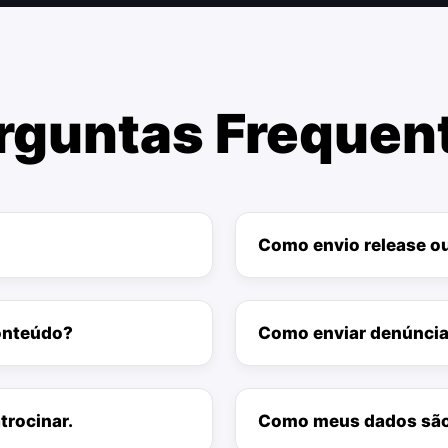
rguntas Frequen
Como envio release o
conteúdo?
Como enviar denúnci
trocinar.
Como meus dados sã