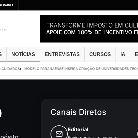
U PAINEL
2026
S
NOTÍCIAS
ENTREVISTAS
CURSOS
IA
E
IDADOS
MODELO PARANAENSE INSPIRA CRIAÇÃO DE UNIVERSIDADES TECNOLÓ
o
Canais Diretos
Editorial
pósito.
Envie pautas, releases e