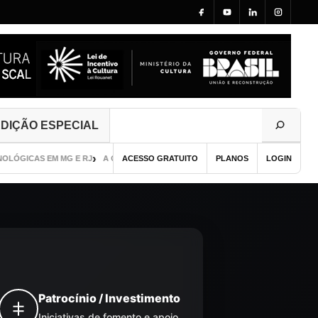
DIÇÃO ESPECIAL
GICAS EM MG E RJ
A GAROTA DE SEUL
ACESSO GRATUITO
GUIA DE PUBLICAÇÃO VISUAL E CU
PLANOS
LOGIN
Patrocínio / Investimento
Iniciativas de fomento e apoio