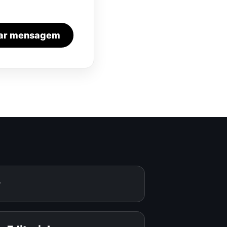
iar mensagem
r