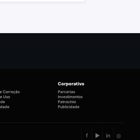
Corporativo
de Correção
Parcerias
e Uso
Investimentos
ade
Patrocínio
lidade
Publicidade
f
▶
in
◎