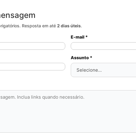
 mensagem
igatórios. Resposta em até
2 dias úteis
.
E-mail *
Assunto *