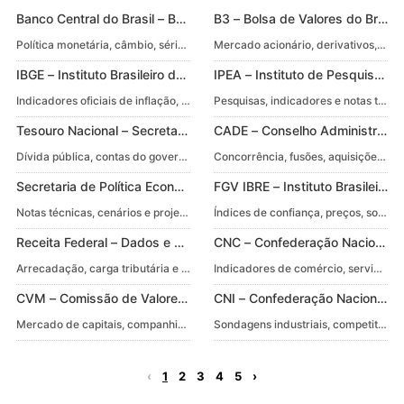
Banco Central do Brasil – BCB
B3 – Bolsa de Valores do Brasil
Política monetária, câmbio, séries temporais e dados abertos oficiais.
Mercado acionário, derivativos, índ
IBGE – Instituto Brasileiro de Geografia e Estatística
IPEA – Instituto de Pesquisa E
Indicadores oficiais de inflação, PIB, trabalho e rendimento da população.
Pesquisas, indicadores e notas técni
Tesouro Nacional – Secretaria do Tesouro Nacional
CADE – Conselho Administrativ
Dívida pública, contas do governo central e relatórios fiscais detalhados.
Concorrência, fusões, aquisições e c
Secretaria de Política Econômica – SPE/MF
FGV IBRE – Instituto Brasileiro 
Notas técnicas, cenários e projeções da economia brasileira.
Índices de confiança, preços, sonda
Receita Federal – Dados e Estatísticas
CNC – Confederação Nacional 
Arrecadação, carga tributária e estatísticas fiscais.
Indicadores de comércio, serviços, 
CVM – Comissão de Valores Mobiliários
CNI – Confederação Nacional da
Mercado de capitais, companhias abertas, fundos e regulação financeira.
Sondagens industriais, competitivida
‹
1
2
3
4
5
›