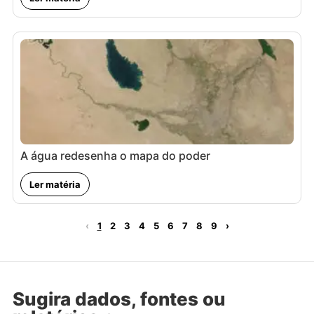
A água redesenha o mapa do poder
Ler matéria
‹
1
2
3
4
5
6
7
8
9
›
Sugira dados, fontes ou