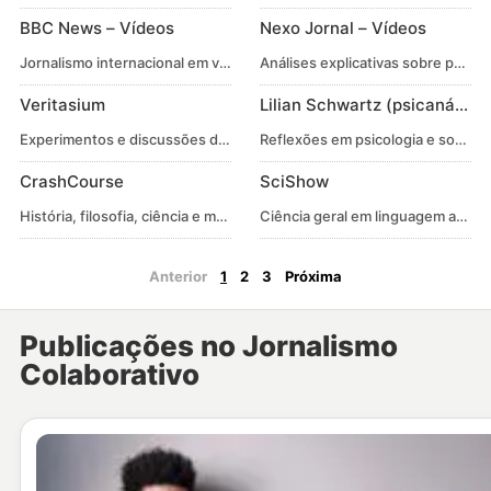
BBC News – Vídeos
Nexo Jornal – Vídeos
Jornalismo internacional em vídeo.
Análises explicativas sobre polític
Veritasium
Lilian Schwartz (psicanálise 
Experimentos e discussões de física e ciência.
Reflexões em psicologia e socied
CrashCourse
SciShow
História, filosofia, ciência e mais.
Ciência geral em linguagem acessí
Anterior
1
2
3
Próxima
Publicações no Jornalismo
Colaborativo