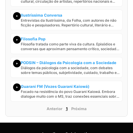
cultural, circulação de artistas, repertórios nacionais e
progr…
Ilustríssima Conversa
Entrevistas da Ilustríssima, da Folha, com autores de não
ficção e pesquisadores. Repertório cultural, literário e
acad…
Filosofia Pop
Filosofia tratada como parte viva da cultura. Episódios e
conversas que aproximam pensamento crítico, sociedade,
arte e…
PODSIN – Diálogos da Psicologia com a Sociedade
Diálogos da psicologia com a sociedade, com debates
sobre temas públicos, subjetividade, cuidado, trabalho e
vida colet…
Guarani FM (Vozes Guarani Kaiowá)
Focado na resistência do povo Guarani Kaiowá. Embora
dialogue muito com o MS, traz conexões essenciais sobre
a retomada…
Anterior
1
Próxima