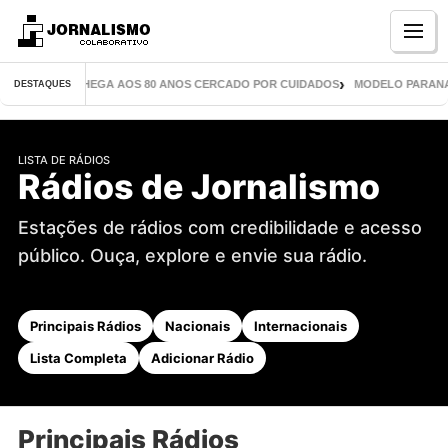
Menu
IL LIVROS CHEGA AOS 80 ANOS CERCADO POR CUIDADOS
MODELO PARANAENS
DESTAQUES
LISTA DE RÁDIOS
Rádios de Jornalismo
Estações de rádios com credibilidade e acesso
público. Ouça, explore e envie sua rádio.
Principais Rádios
Nacionais
Internacionais
Lista Completa
Adicionar Rádio
Principais Rádios