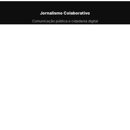
Jornalismo Colaborativo
Comunicação pública e cidadania digital
conectando jornalistas e comunidades na
construção de uma nova realidade
transformadora.
Institucional
Sobre
Expediente
Linha Editorial
Contato
Recursos
Vagas e Empregos
Ferramentas IA
Apuração de Fatos
Denúncias
Legal
Política de Correção
Termos de Uso