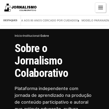
Menu
LIVROS CHEGA AOS 80 ANOS CERCADO POR CUIDADOS
MODELO PARANAENSE IN
DESTAQUES
Início
›
Institucional
›
Sobre
Sobre o
Jornalismo
Colaborativo
Plataforma independente com
jornada de aprendizado na produção
de conteúdo participativo e autoral
que articula educação, cultura,