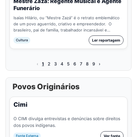
Mestre Zazá: Regente Musical e Agente
Funerário
Isaías Hilário, ou “Mestre Zazá” é o retrato emblemático
de um povo aguerrido, criativo e empreendedor. O
brasileiro, pai de família, trabalhador incansável e
personagem que você está prestes a conhecer, di…
Cultura
Ler reportagem
‹
1
2
3
4
5
6
7
8
9
›
Povos Originários
Cimi
O CIMI divulga entrevistas e denúncias sobre direitos
dos povos indígenas.
Fonte Externa
Ver fonte