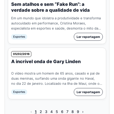
Sem atalhos e sem “Fake Run”: a
verdade sobre a qualidade de vida
Em um mundo que idolatra a produtividade e transforma
autocuidado em performance, Cristina Moraes,
especialista em esportes e saúde, desmonta o mito da
multitarefa, questiona a falsa liberdade digital e expõe
Esportes
Ler reportagem
como nosso…
05/02/2016
A incrível onda de Gary Linden
O vídeo mostra um homem de 65 anos, casado e pai de
duas meninas, surfando uma onda gigante no Havaí,
no dia 22 de janeiro. Localizado na Ilha de Maui, onde o
swell é considerado um dos maiores do planeta,
Esportes
Ler reportagem
o surfista ga…
‹
1
2
3
4
5
6
7
8
9
›