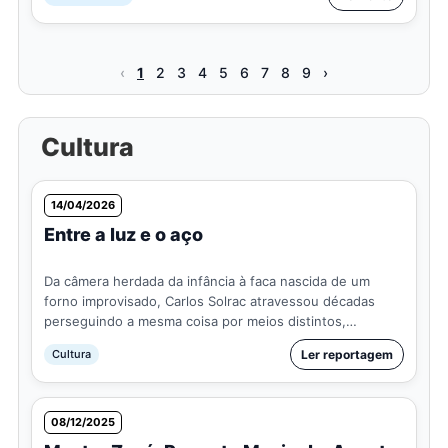
‹
1
2
3
4
5
6
7
8
9
›
Cultura
14/04/2026
Entre a luz e o aço
Da câmera herdada da infância à faca nascida de um
forno improvisado, Carlos Solrac atravessou décadas
perseguindo a mesma coisa por meios distintos,
juntando fotografia, polícia científica, pesquisa autoral e
Cultura
Ler reportagem
reinvençã…
08/12/2025