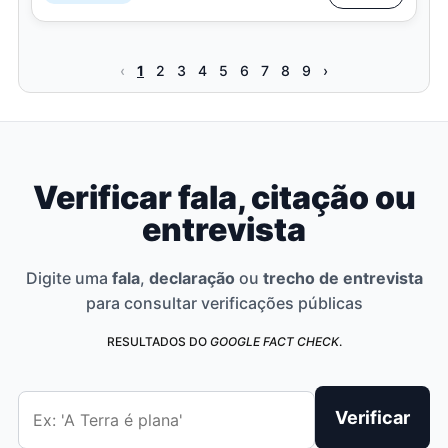
‹
1
2
3
4
5
6
7
8
9
›
Verificar fala, citação ou
entrevista
Digite uma
fala
,
declaração
ou
trecho de entrevista
para consultar verificações públicas
RESULTADOS DO
GOOGLE FACT CHECK
.
Verificar