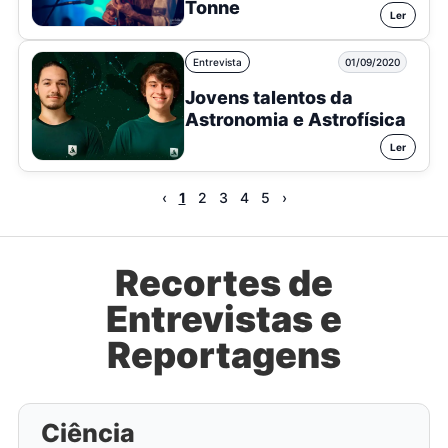
Tonne
Ler
Entrevista
01/09/2020
Jovens talentos da
Astronomia e Astrofísica
Ler
‹
1
2
3
4
5
›
Recortes de
Entrevistas e
Reportagens
Ciência