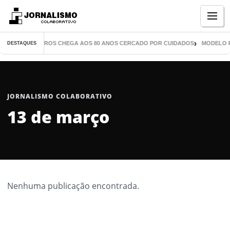
Menu
TOR DE MIL LIVROS CHEGA AOS 80 ANOS CERCADO POR CUIDADOS
MODELO P
DESTAQUES
JORNALISMO COLABORATIVO
13 de março
Nenhuma publicação encontrada.