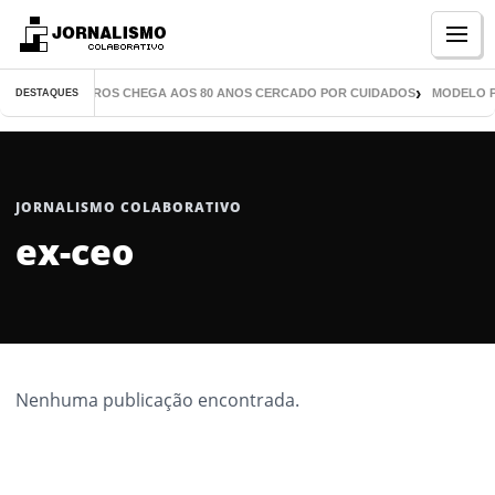
Menu
TOR DE MIL LIVROS CHEGA AOS 80 ANOS CERCADO POR CUIDADOS
MODELO P
DESTAQUES
JORNALISMO COLABORATIVO
ex-ceo
Nenhuma publicação encontrada.