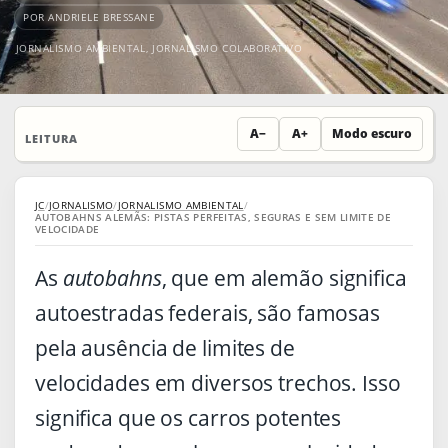
POR ANDRIELE BRESSANE
JORNALISMO AMBIENTAL
,
JORNALISMO COLABORATIVO
A−
A+
Modo escuro
LEITURA
JC
/
JORNALISMO
/
JORNALISMO AMBIENTAL
/
AUTOBAHNS ALEMÃS: PISTAS PERFEITAS, SEGURAS E SEM LIMITE DE
VELOCIDADE
As
autobahns
, que em alemão significa
autoestradas federais, são famosas
pela ausência de limites de
velocidades em diversos trechos. Isso
significa que os carros potentes