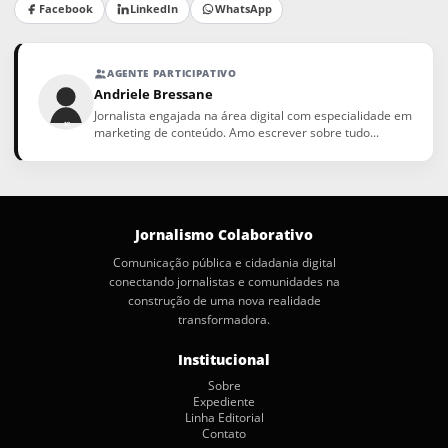
Facebook
LinkedIn
WhatsApp
AGENTE PARTICIPATIVO
Andriele Bressane
Jornalista engajada na área digital com especialidade em
marketing de conteúdo. Amo escrever sobre tudo...
Jornalismo Colaborativo
Comunicação pública e cidadania digital
conectando jornalistas e comunidades na
construção de uma nova realidade
transformadora.
Institucional
Sobre
Expediente
Linha Editorial
Contato