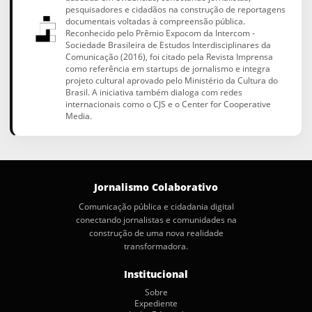
pesquisadores e cidadãos na construção de reportagens
documentais voltadas à compreensão pública.
Reconhecido pelo Prêmio Expocom da Intercom -
Sociedade Brasileira de Estudos Interdisciplinares da
Comunicação (2016), foi citado pela Revista Imprensa
como referência em startups de jornalismo e integra
projeto cultural aprovado pelo Ministério da Cultura do
Brasil. A iniciativa também dialoga com redes
internacionais como o CJS e o Center for Cooperative
Media.
Jornalismo Colaborativo
Comunicação pública e cidadania digital
conectando jornalistas e comunidades na
construção de uma nova realidade
transformadora.
Institucional
Sobre
Expediente