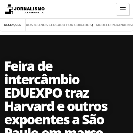
Menu
ROS CHEGA AOS 80 ANOS CERCADO POR CUIDADOS
MODELO PARANAENSE INSPI
DESTAQUES
Feira de
intercâmbio
EDUEXPO traz
Harvard e outros
expoentes a São
Paulo em março