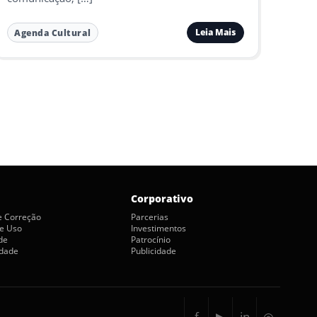
Leia Mais
Agenda Cultural
Corporativo
de Correção
Parcerias
e Uso
Investimentos
de
Patrocínio
idade
Publicidade
f
▶
in
◎