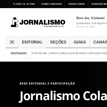
CHAT IA JC PRO
COMO FUNCIONA
CRIAR CONTA
ACESSAR ME
Bom dia, Visitante!
Quinta-feira, 6 de Agosto 
Inverno de 2026
JC
EDITORIAL
SEÇÕES
GUIAS
CANAI
DESTAQUES
O ESCRITOR DE MIL LIVROS CHEGA AOS 80 ANOS CERCADO POR CUI
REDE EDITORIAL E PARTICIPAÇÃO
Jornalismo Col