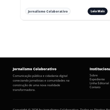
Leia Mais
Jornalismo Colaborativo
Paginação
de
posts
Jornalismo Colaborativo
Institucion
Sobre
Comunicação pública e cidadania digital
Expediente
conectando jornalistas e comunidades na
Linha Editorial
construção de uma nova realidade
Contato
transformadora.
Copyright © 2026 by Jornalismo Colaborativo. Todos os Direitos R