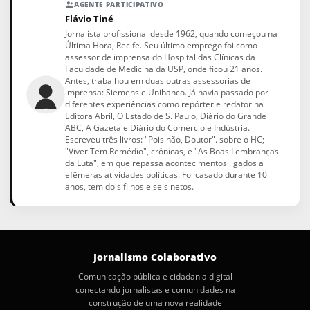
AGENTE PARTICIPATIVO
Flávio Tiné
Jornalista profissional desde 1962, quando começou na
Última Hora, Recife. Seu último emprego foi como
assessor de imprensa do Hospital das Clínicas da
Faculdade de Medicina da USP, onde ficou 21 anos.
Antes, trabalhou em duas outras assessorias de
imprensa: Siemens e Unibanco. Já havia passado por
diferentes experiências como repórter e redator na
Editora Abril, O Estado de S. Paulo, Diário do Grande
ABC, A Gazeta e Diário do Comércio e Indústria.
Escreveu três livros: "Pois não, Doutor". sobre o HC;
"Viver Tem Remédio", crônicas, e "As Boas Lembranças
da Luta", em que repassa acontecimentos ligados a
efêmeras atividades políticas. Foi casado durante 10
anos, tem dois filhos e seis netos.
Jornalismo Colaborativo
Comunicação pública e cidadania digital
conectando jornalistas e comunidades na
construção de uma nova realidade