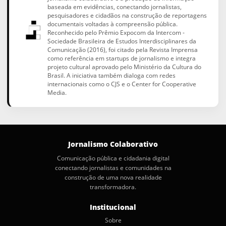
baseada em evidências, conectando jornalistas,
pesquisadores e cidadãos na construção de reportagens
documentais voltadas à compreensão pública.
Reconhecido pelo Prêmio Expocom da Intercom -
Sociedade Brasileira de Estudos Interdisciplinares da
Comunicação (2016), foi citado pela Revista Imprensa
como referência em startups de jornalismo e integra
projeto cultural aprovado pelo Ministério da Cultura do
Brasil. A iniciativa também dialoga com redes
internacionais como o CJS e o Center for Cooperative
Media.
Jornalismo Colaborativo
Comunicação pública e cidadania digital
conectando jornalistas e comunidades na
construção de uma nova realidade
transformadora.
Institucional
Sobre