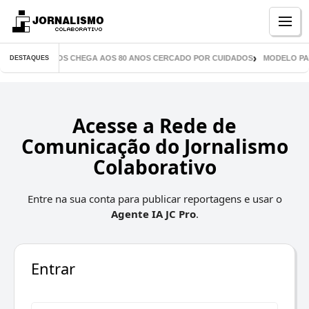
Menu
R DE MIL LIVROS CHEGA AOS 80 ANOS CERCADO POR CUIDADOS
MODELO PAR
DESTAQUES
Acesse a Rede de
Comunicação do Jornalismo
Colaborativo
Entre na sua conta para publicar reportagens e usar o
Agente IA JC Pro
.
Entrar