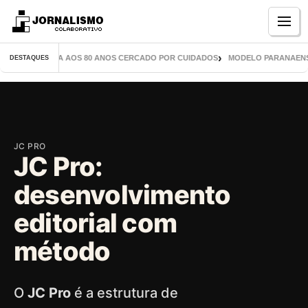
Menu
IVROS CHEGA AOS 80 ANOS CERCADO POR CUIDADOS
MODELO PARANAENSE INS
DESTAQUES
JC PRO
JC Pro:
desenvolvimento
editorial com
método
O
JC Pro
é a estrutura de