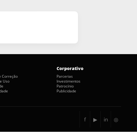
Corporativo
de Correção
Parcerias
e Uso
Investimentos
de
Patrocínio
idade
Publicidade
f
▶
in
◎