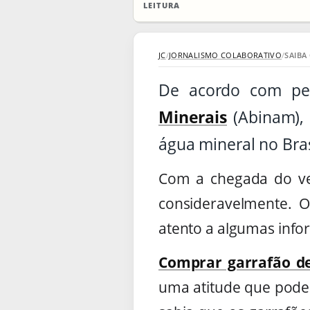
LEITURA
JC
/
JORNALISMO COLABORATIVO
/
SAIBA
De acordo com pe
Minerais
(Abinam), 
água mineral no Bras
Com a chegada do ve
consideravelmente. 
atento a algumas inf
Comprar garrafão d
uma atitude que pode 