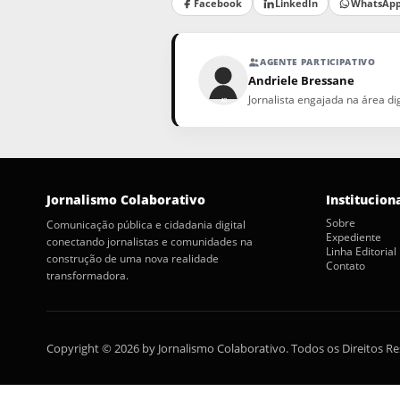
Facebook
LinkedIn
WhatsAp
AGENTE PARTICIPATIVO
Andriele Bressane
Jornalista engajada na área d
Jornalismo Colaborativo
Institucion
Sobre
Comunicação pública e cidadania digital
Expediente
conectando jornalistas e comunidades na
Linha Editorial
construção de uma nova realidade
Contato
transformadora.
Copyright © 2026 by Jornalismo Colaborativo. Todos os Direitos R