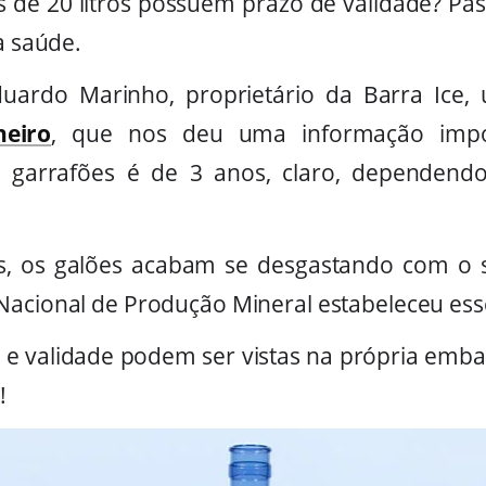
s de 20 litros possuem prazo de validade? P
à saúde.
ardo Marinho, proprietário da Barra Ice
eiro
, que nos deu uma informação impo
 garrafões é de 3 anos, claro, depende
s, os galões acabam se desgastando com o so
Nacional de Produção Mineral estabeleceu ess
o e validade podem ser vistas na própria emba
!