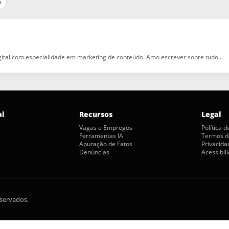
p
igital com especialidade em marketing de conteúdo. Amo escrever sobre tudo...
al
Recursos
Legal
Vagas e Empregos
Política 
Ferramentas IA
Termos d
Apuração de Fatos
Privacida
Denúncias
Acessibil
eservados.