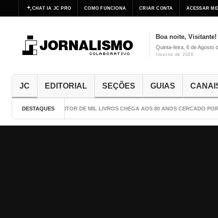
CHAT IA JC PRO
COMO FUNCIONA
CRIAR CONTA
ACESSAR ME
Boa noite, Visitante!
Quinta-feira, 6 de Agosto 
Inverno de 2026
JC
EDITORIAL
SEÇÕES
GUIAS
CANAI
DESTAQUES
O ESCRITOR DE MIL LIVROS CHEGA AOS 80 ANOS CERCADO POR C