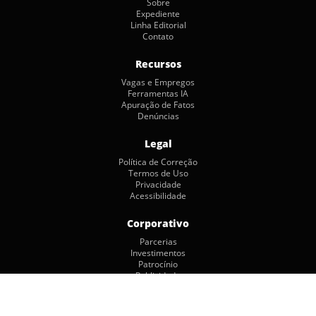
Sobre
Expediente
Linha Editorial
Contato
Recursos
Vagas e Empregos
Ferramentas IA
Apuração de Fatos
Denúncias
Legal
Política de Correção
Termos de Uso
Privacidade
Acessibilidade
Corporativo
Parcerias
Investimentos
Patrocínio
Publicidade
Copyright © 2026 by Jornalismo Colaborativo. Todos os Direitos