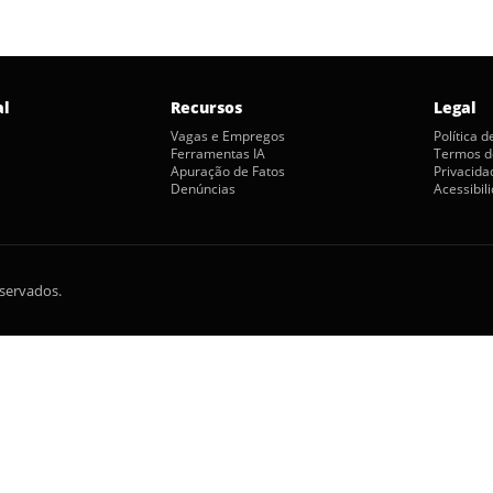
al
Recursos
Legal
Vagas e Empregos
Política 
Ferramentas IA
Termos d
Apuração de Fatos
Privacida
Denúncias
Acessibil
eservados.