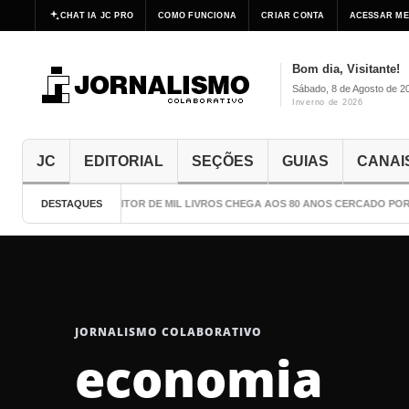
CHAT IA JC PRO
COMO FUNCIONA
CRIAR CONTA
ACESSAR ME
Bom dia, Visitante!
Sábado, 8 de Agosto de 2
Inverno de 2026
JC
EDITORIAL
SEÇÕES
GUIAS
CANAI
DESTAQUES
O ESCRITOR DE MIL LIVROS CHEGA AOS 80 ANOS CERCADO POR 
JORNALISMO COLABORATIVO
economia