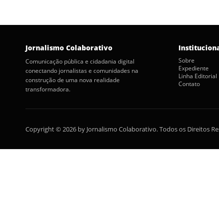
Jornalismo Colaborativo
Institucion
Sobre
Comunicação pública e cidadania digital
Expediente
conectando jornalistas e comunidades na
Linha Editorial
construção de uma nova realidade
Contato
transformadora.
Copyright © 2026 by Jornalismo Colaborativo. Todos os Direitos R