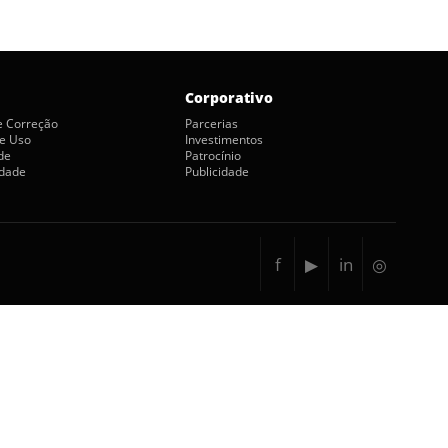
Corporativo
de Correção
Parcerias
e Uso
Investimentos
de
Patrocínio
idade
Publicidade
f
▶
in
◎