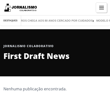
Menu
TOR DE MIL LIVROS CHEGA AOS 80 ANOS CERCADO POR CUIDADOS
MODELO P
DESTAQUES
JORNALISMO COLABORATIVO
First Draft News
Nenhuma publicação encontrada.