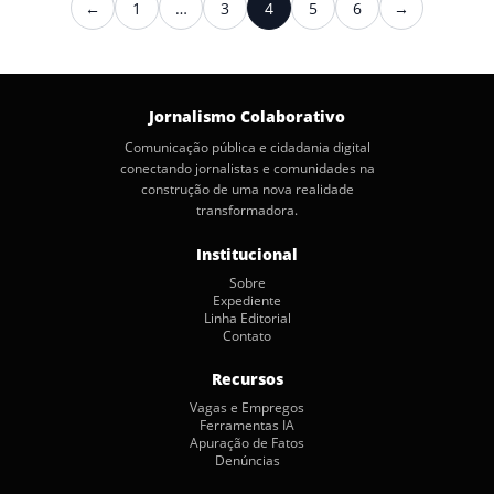
←
1
…
3
4
5
6
→
Anterior
Próximo
de
posts
Jornalismo Colaborativo
Comunicação pública e cidadania digital
conectando jornalistas e comunidades na
construção de uma nova realidade
transformadora.
Institucional
Sobre
Expediente
Linha Editorial
Contato
Recursos
Vagas e Empregos
Ferramentas IA
Apuração de Fatos
Denúncias