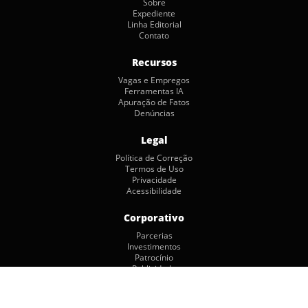
Sobre
Expediente
Linha Editorial
Contato
Recursos
Vagas e Empregos
Ferramentas IA
Apuração de Fatos
Denúncias
Legal
Política de Correção
Termos de Uso
Privacidade
Acessibilidade
Corporativo
Parcerias
Investimentos
Patrocínio
Publicidade
Copyright © 2026 by Jornalismo Colaborativo. Todos os Direitos