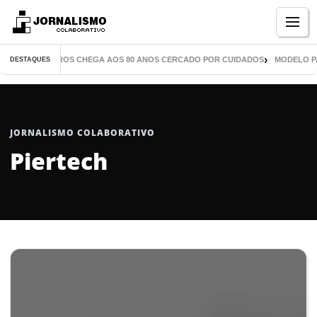
Menu
OR DE MIL LIVROS CHEGA AOS 80 ANOS CERCADO POR CUIDADOS
MODELO PAR
DESTAQUES
JORNALISMO COLABORATIVO
Piertech