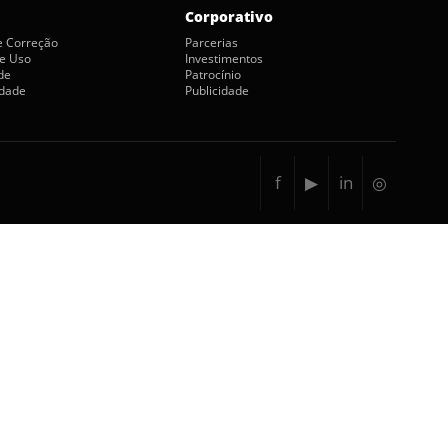
Corporativo
de Correção
Parcerias
e Uso
Investimentos
de
Patrocínio
idade
Publicidade
f
▶
in
◎