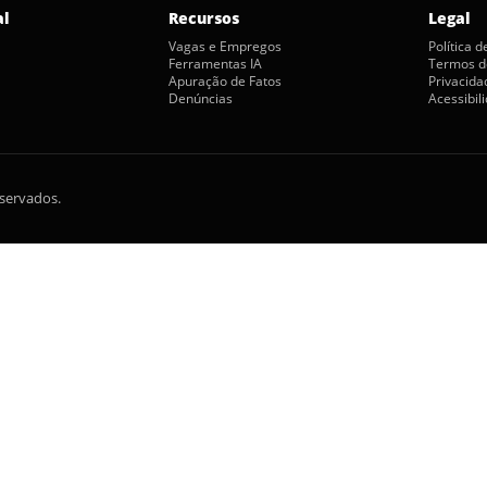
al
Recursos
Legal
Vagas e Empregos
Política 
Ferramentas IA
Termos d
Apuração de Fatos
Privacida
Denúncias
Acessibil
eservados.