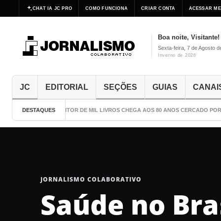
CHAT IA JC PRO
COMO FUNCIONA
CRIAR CONTA
ACESSAR ME
Boa noite, Visitante!
Sexta-feira, 7 de Agosto 
Inverno de 2026
JC
EDITORIAL
SEÇÕES
GUIAS
CANAI
DESTAQUES
O ESCRITOR DE MIL LIVROS CHEGA AOS 80 ANOS CERCADO POR 
JORNALISMO COLABORATIVO
Saúde no Bra