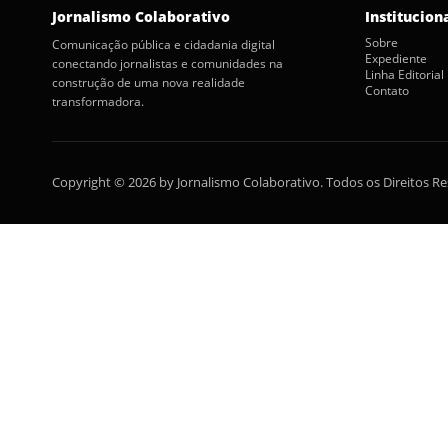
Jornalismo Colaborativo
Institucion
Sobre
Comunicação pública e cidadania digital
Expediente
conectando jornalistas e comunidades na
Linha Editorial
construção de uma nova realidade
Contato
transformadora.
Copyright © 2026 by Jornalismo Colaborativo. Todos os Direitos R