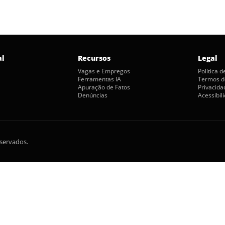
al
Recursos
Legal
Vagas e Empregos
Política 
Ferramentas IA
Termos d
Apuração de Fatos
Privacida
Denúncias
Acessibil
eservados.