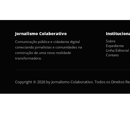
Jornalismo Colaborativo
Institucion
Sobre
Comunicação pública e cidadania digital
Expediente
conectando jornalistas e comunidades na
Linha Editorial
construção de uma nova realidade
Contato
transformadora.
Copyright © 2026 by Jornalismo Colaborativo. Todos os Direitos R