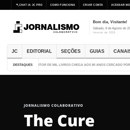
CHAT IA JC PRO
COMO FUNCIONA
CRIAR CONTA
ACESSAR ME
Bom dia, Visitante!
Sábado, 8 de Agosto de 2
Inverno de 2026
JC
EDITORIAL
SEÇÕES
GUIAS
CANAI
DESTAQUES
O ESCRITOR DE MIL LIVROS CHEGA AOS 80 ANOS CERCADO POR 
JORNALISMO COLABORATIVO
The Cure