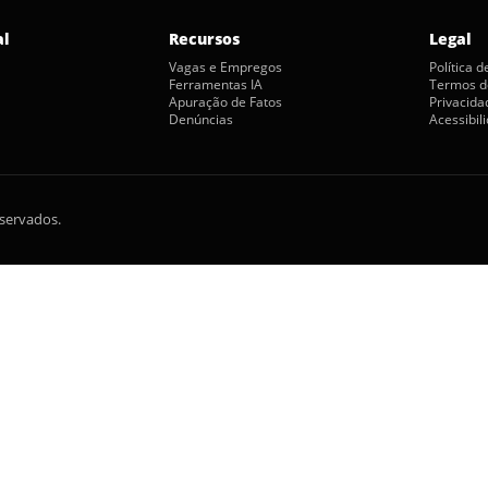
al
Recursos
Legal
Vagas e Empregos
Política 
Ferramentas IA
Termos d
Apuração de Fatos
Privacida
Denúncias
Acessibil
eservados.