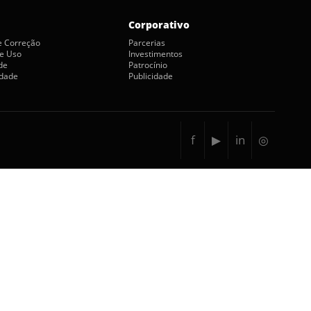
Corporativo
de Correção
Parcerias
e Uso
Investimentos
de
Patrocínio
idade
Publicidade
f
▶
in
◎