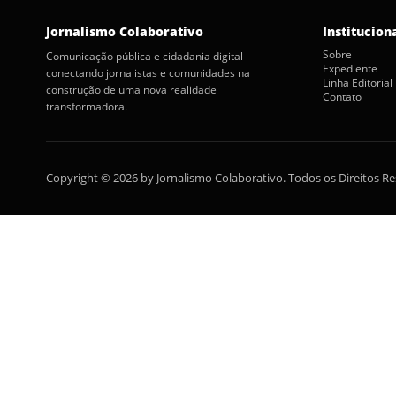
Jornalismo Colaborativo
Institucion
Sobre
Comunicação pública e cidadania digital
Expediente
conectando jornalistas e comunidades na
Linha Editorial
construção de uma nova realidade
Contato
transformadora.
Copyright © 2026 by Jornalismo Colaborativo. Todos os Direitos R