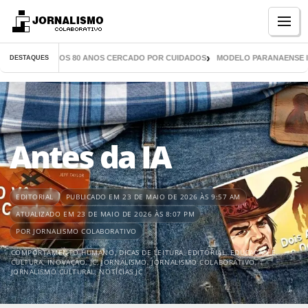
Menu
S CHEGA AOS 80 ANOS CERCADO POR CUIDADOS
MODELO PARANAENSE INSPIRA
DESTAQUES
Antes da IA
EDITORIAL
PUBLICADO EM 23 DE MAIO DE 2026 ÀS 9:57 AM
ATUALIZADO EM 23 DE MAIO DE 2026 ÀS 8:07 PM
POR JORNALISMO COLABORATIVO
COMPORTAMENTO HUMANO
,
DICAS DE LEITURA
,
EDITORIAL
,
EDUCAÇÃO E
CULTURA
,
INOVAÇÃO
,
JC
,
JORNALISMO
,
JORNALISMO COLABORATIVO
,
JORNALISMO CULTURAL
,
NOTÍCIAS JC