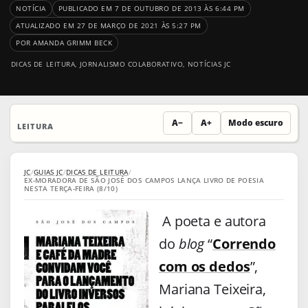
NOTÍCIA
PUBLICADO EM 7 DE OUTUBRO DE 2013 ÀS 6:44 PM
ATUALIZADO EM 27 DE MARÇO DE 2021 ÀS 5:27 PM
POR AMANDA GRIMM BECK
DICAS DE LEITURA
,
JORNALISMO COLABORATIVO
,
NOTÍCIAS JC
A−
A+
Modo escuro
LEITURA
JC
/
GUIAS JC
/
DICAS DE LEITURA
/
EX-MORADORA DE SÃO JOSÉ DOS CAMPOS LANÇA LIVRO DE POESIA
NESTA TERÇA-FEIRA (8/10)
A poeta e autora
do
blog
“
Correndo
com os dedos
”,
Mariana Teixeira,