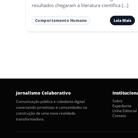
resultados chegaram à literatura científica […]
Leia Mais
Comportamento Humano
Paginação
de
posts
Jornalismo Colaborativo
Institucion
Sobre
Comunicação pública e cidadania digital
Expediente
conectando jornalistas e comunidades na
Linha Editorial
construção de uma nova realidade
Contato
transformadora.