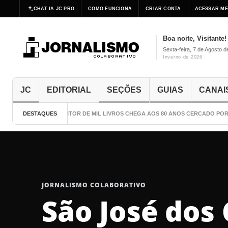
CHAT IA JC PRO
COMO FUNCIONA
CRIAR CONTA
ACESSAR ME
Boa noite, Visitante!
Sexta-feira, 7 de Agosto 
Inverno de 2026
JC
EDITORIAL
SEÇÕES
GUIAS
CANAI
DESTAQUES
O ESCRITOR DE MIL LIVROS CHEGA AOS 80 ANOS CERCADO POR C
JORNALISMO COLABORATIVO
São José dos