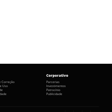
Corporativo
de Correção
Parcerias
e Uso
Investimentos
de
Patrocínio
idade
Publicidade