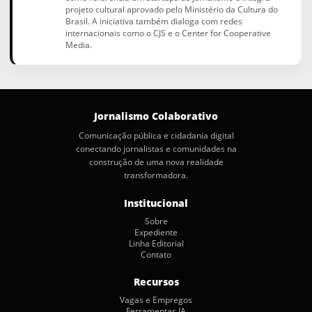
projeto cultural aprovado pelo Ministério da Cultura do
Brasil. A iniciativa também dialoga com redes
internacionais como o CJS e o Center for Cooperative
Media.
Jornalismo Colaborativo
Comunicação pública e cidadania digital
conectando jornalistas e comunidades na
construção de uma nova realidade
transformadora.
Institucional
Sobre
Expediente
Linha Editorial
Contato
Recursos
Vagas e Empregos
Ferramentas IA