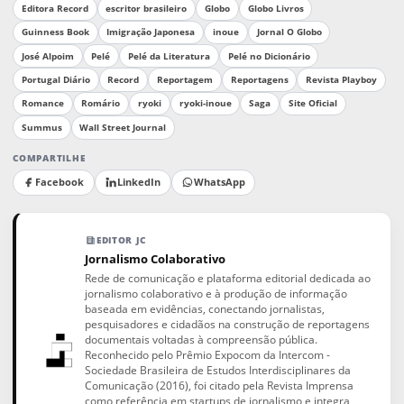
Editora Record
escritor brasileiro
Globo
Globo Livros
Guinness Book
Imigração Japonesa
inoue
Jornal O Globo
José Alpoim
Pelé
Pelé da Literatura
Pelé no Dicionário
Portugal Diário
Record
Reportagem
Reportagens
Revista Playboy
Romance
Romário
ryoki
ryoki-inoue
Saga
Site Oficial
Summus
Wall Street Journal
COMPARTILHE
Facebook
LinkedIn
WhatsApp
EDITOR JC
Jornalismo Colaborativo
Rede de comunicação e plataforma editorial dedicada ao
jornalismo colaborativo e à produção de informação
baseada em evidências, conectando jornalistas,
pesquisadores e cidadãos na construção de reportagens
documentais voltadas à compreensão pública.
Reconhecido pelo Prêmio Expocom da Intercom -
Sociedade Brasileira de Estudos Interdisciplinares da
Comunicação (2016), foi citado pela Revista Imprensa
como referência em startups de jornalismo e integra