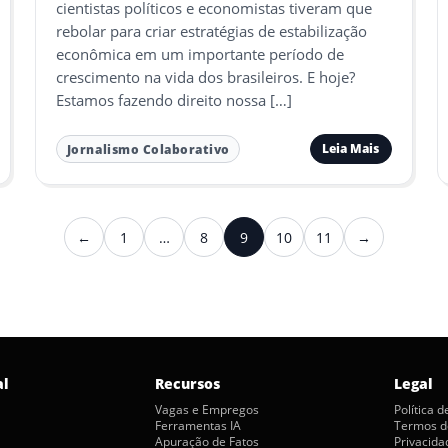
cientistas políticos e economistas tiveram que
rebolar para criar estratégias de estabilização
econômica em um importante período de
crescimento na vida dos brasileiros. E hoje?
Estamos fazendo direito nossa […]
Leia Mais
Jornalismo Colaborativo
←
1
…
8
9
10
11
→
Anterior
Próximo
al
Recursos
Legal
Vagas e Empregos
Política 
Ferramentas IA
Termos d
Apuração de Fatos
Privacida