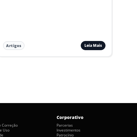
Leia Mais
Artigos
Corporativo
de Correção
Parcerias
e Uso
Investimentos
de
Patrocínio