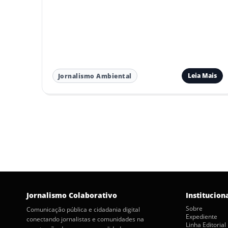
Leia Mais
Jornalismo Ambiental
Paginação
de
posts
Jornalismo Colaborativo
Institucion
Sobre
Comunicação pública e cidadania digital
Expediente
conectando jornalistas e comunidades na
Linha Editorial