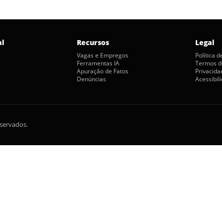
al
Recursos
Legal
Vagas e Empregos
Política 
Ferramentas IA
Termos d
Apuração de Fatos
Privacida
Denúncias
Acessibil
eservados.