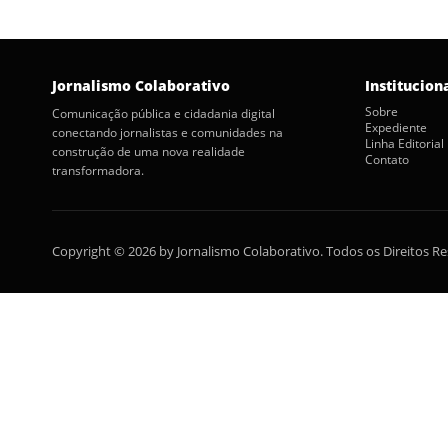
Jornalismo Colaborativo
Institucion
Sobre
Comunicação pública e cidadania digital
Expediente
conectando jornalistas e comunidades na
Linha Editorial
construção de uma nova realidade
Contato
transformadora.
Copyright © 2026 by Jornalismo Colaborativo. Todos os Direitos R