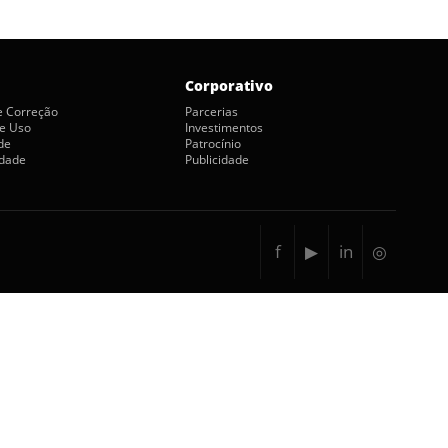
Corporativo
de Correção
Parcerias
e Uso
Investimentos
de
Patrocínio
idade
Publicidade
f
▶
in
◎