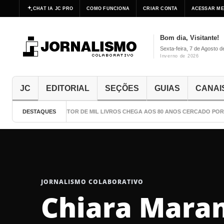
CHAT IA JC PRO
COMO FUNCIONA
CRIAR CONTA
ACESSAR ME
Bom dia, Visitante!
Sexta-feira, 7 de Agosto 
Inverno de 2026
JC
EDITORIAL
SEÇÕES
GUIAS
CANAI
DESTAQUES
O ESCRITOR DE MIL LIVROS CHEGA AOS 80 ANOS CERCADO POR C
JORNALISMO COLABORATIVO
Chiara Mara