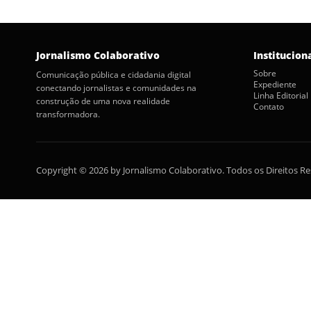
Jornalismo Colaborativo
Institucion
Sobre
Comunicação pública e cidadania digital
Expediente
conectando jornalistas e comunidades na
Linha Editorial
construção de uma nova realidade
Contato
transformadora.
Copyright © 2026 by Jornalismo Colaborativo. Todos os Direitos R