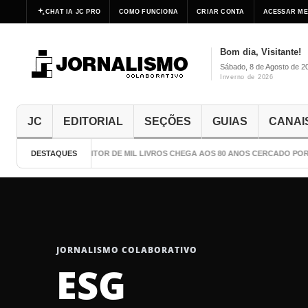
CHAT IA JC PRO
COMO FUNCIONA
CRIAR CONTA
ACESSAR ME
Bom dia, Visitante!
Sábado, 8 de Agosto de 2
Inverno de 2026
JC
EDITORIAL
SEÇÕES
GUIAS
CANAI
DESTAQUES
O ESCRITOR DE MIL LIVROS CHEGA AOS 80 ANOS CERCADO POR 
JORNALISMO COLABORATIVO
ESG