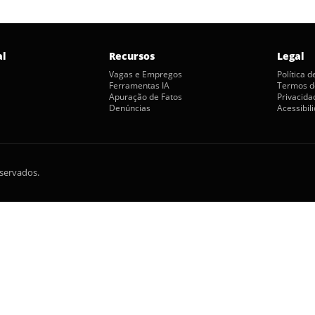
al
Recursos
Legal
Vagas e Empregos
Política 
Ferramentas IA
Termos d
Apuração de Fatos
Privacida
Denúncias
Acessibil
eservados.