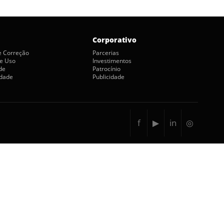
Corporativo
de Correção
Parcerias
e Uso
Investimentos
de
Patrocínio
idade
Publicidade
f
▶
in
◎