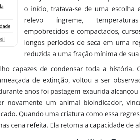
da
o início, tratava-se de uma escolha
relevo íngreme, temperatura
edade
empobrecidos e compactados, curso
sil
longos períodos de seca em uma reg
reduzida a uma fração mínima de sua 
alho capazes de condensar toda a história.
 ameaçada de extinção, voltou a ser observa
durante anos foi pastagem exaurida alcançou
her novamente um animal bioindicador, vinc
licado. Quando uma criatura como essa regress
as cena refeita. Ela retoma a capacidade de ab