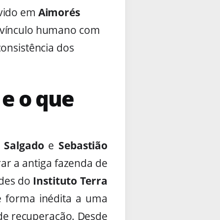
lvido em
Aimorés
e vínculo humano com
consistência dos
e o que
k Salgado
e
Sebastião
rar a antiga fazenda de
ades do
Instituto Terra
e forma inédita a uma
de recuperação. Desde