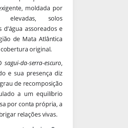
 exigente, moldada por
s elevadas, solos
s d’água assoreados e
ião de Mata Atlântica
cobertura original.
 O
sagui-da-serra-escuro
,
do e sua presença diz
 grau de recomposição
ulado a um equilíbrio
a por conta própria, a
rigar relações vivas.