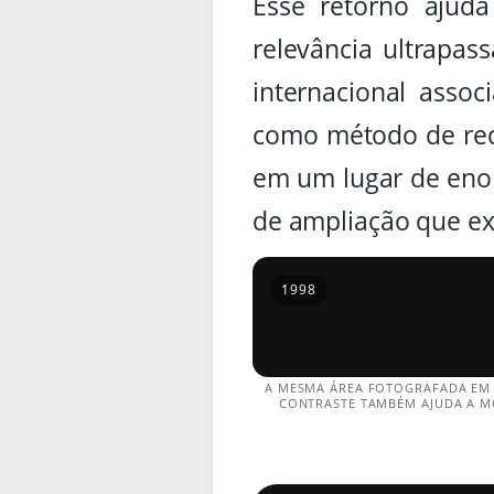
Esse retorno aju
relevância ultrapa
internacional ass
como método de reco
em um lugar de enor
de ampliação que ex
1998
A MESMA ÁREA FOTOGRAFADA E
CONTRASTE TAMBÉM AJUDA A MO