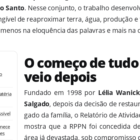
to Santo
. Nesse conjunto, o trabalho desenvo
gível de reaproximar terra, água, produção 
á menos na eloquência das palavras e mais na 
O começo de tudo 
veio depois
io
Fundado em 1998 por
Lélia Wanic
atéria
Salgado
, depois da decisão de restau
sível
gado da família, o Relatório de Ativid
mostra que a RPPN foi concedida d
anece
zes
área já devastada, sob compromisso 