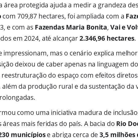
a área protegida ajuda a medir a grandeza des
o
com 709,87 hectares, foi ampliada com a
Faz
23, e com as
Fazendas Maria Bonita
,
Vai e Vol
ados em 2024, até alcançar
2.346,96 hectares
.
 impressionam, mas o cenário explica melhor
osição deixou de caber apenas na linguagem do
reestruturação do espaço com efeitos diretos
s, além da produção rural e da sustentação da
rolongadas.
irmou como uma iniciativa madura de inclusão 
áreas mais feridas do país. A bacia do
Rio Do
230 municípios
e abriga cerca de
3,5 milhões