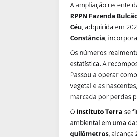
A ampliação recente d
RPPN Fazenda Bulcã
Céu
, adquirida em 20
Constância
, incorpor
Os números realmente
estatística. A recomp
Passou a operar como 
vegetal e as nascente
marcada por perdas p
O
Instituto Terra
se f
ambiental em uma das 
quilômetros
, alcança