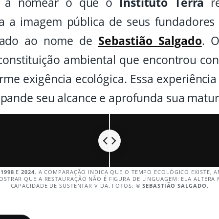
da a nomear o que o
Instituto Terra
re
ssa a imagem pública de seus fundadores
ociado ao nome de
Sebastião Salgado
. O
nstituição ambiental que encontrou con
me exigência ecológica. Essa experiênci
pande seu alcance e aprofunda sua matur
M
1998
E
2024
. A COMPARAÇÃO INDICA QUE O TEMPO ECOLÓGICO EXISTE, 
STRAR QUE A RESTAURAÇÃO NÃO É FIGURA DE LINGUAGEM: ELA ALTERA 
CAPACIDADE DE SUSTENTAR VIDA. FOTOS: ®
SEBASTIÃO SALGADO
.