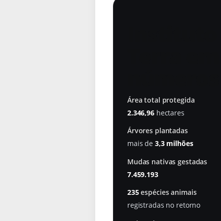
Instituto
Terra em
números
Área total protegida
2.346,96
hectares
Árvores plantadas
mais de
3,3 milhões
Mudas nativas gestadas
7.459.193
235
espécies animais
registradas no retorno