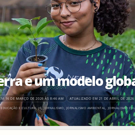
Terra e um modelo globa
M 16 DE MARÇO DE 2026 ÀS 8:46 AM
ATUALIZADO EM 21 DE ABRIL DE 2026 
,
EDUCAÇÃO E CULTURA
,
JC
,
JORNALISMO
,
JORNALISMO AMBIENTAL
,
JORNALISMO CO