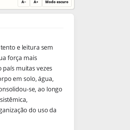
A−
A+
Modo escuro
atento e leitura sem
sua força mais
o país muitas vezes
rpo em solo, água,
nsolidou-se, ao longo
sistêmica,
rganização do uso da