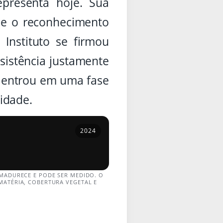
presenta hoje. Sua
 e o reconhecimento
 Instituto se firmou
sistência justamente
a entrou em uma fase
idade.
2024
AMADURECE E PODE SER MEDIDO. O
MATÉRIA, COBERTURA VEGETAL E