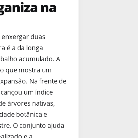
ganiza na
 enxergar duas
a é a da longa
abalho acumulado. A
ão que mostra um
expansão. Na frente de
alcançou um índice
e árvores nativas,
dade botânica e
tre. O conjunto ajuda
alizado e a