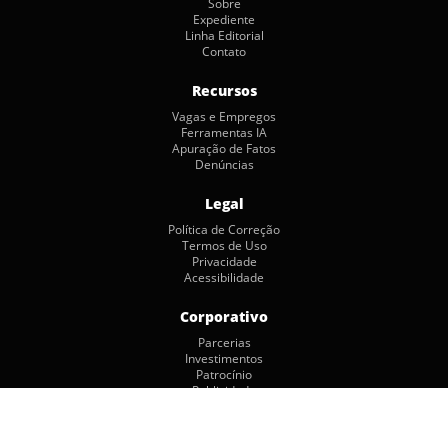
Sobre
Expediente
Linha Editorial
Contato
Recursos
Vagas e Empregos
Ferramentas IA
Apuração de Fatos
Denúncias
Legal
Política de Correção
Termos de Uso
Privacidade
Acessibilidade
Corporativo
Parcerias
Investimentos
Patrocínio
Publicidade
Copyright © 2026 by Jornalismo Colaborativo. Todos os Direitos