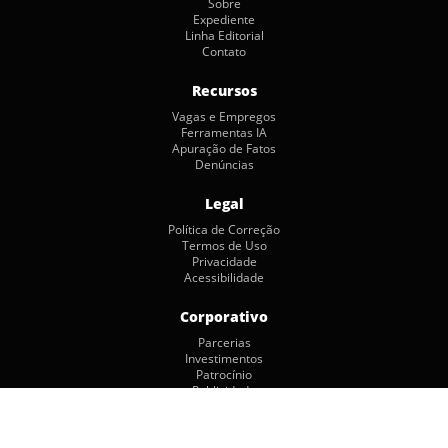
Sobre
Expediente
Linha Editorial
Contato
Recursos
Vagas e Empregos
Ferramentas IA
Apuração de Fatos
Denúncias
Legal
Política de Correção
Termos de Uso
Privacidade
Acessibilidade
Corporativo
Parcerias
Investimentos
Patrocínio
Publicidade
Copyright © 2026 by Jornalismo Colaborativo. Todos os Direitos