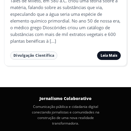
Tales de Mileto, em 580 a.C. criou uma teoria sobre a
matéria, falando sobre as substâncias que via,
especulando que a água seria uma espécie de
elemento químico primordial. No ano 50 de nossa era,
o médico grego Dioscórides criou um catálogo de
substâncias com mais de mil extratos vegetais e 600
plantas benéficas à […]
Leia Mais
Divulgação Científica
Jornalismo Colaborativo
Comunicação pública e cidadania digital
conectando jornalistas e comunidades na
construção de uma nova realidade
transformadora.