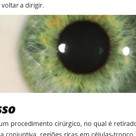
oltar a dirigir.
sso
 um procedimento cirúrgico, no qual é retir
 conjuntiva, regiões ricas em células-tronco.