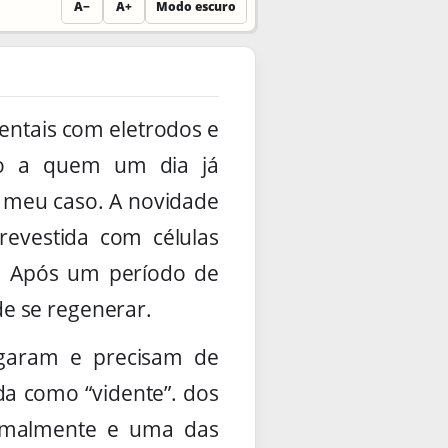
A−
A+
Modo escuro
entais com eletrodos e
ão a quem um dia já
 meu caso. A novidade
revestida com células
a. Após um período de
e se regenerar.
rgaram e precisam de
da como “vidente”. dos
ormalmente e uma das