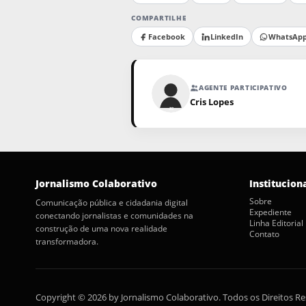
COMPARTILHE
Facebook
LinkedIn
WhatsAp
AGENTE PARTICIPATIVO
Cris Lopes
Jornalismo Colaborativo
Institucion
Sobre
Comunicação pública e cidadania digital
Expediente
conectando jornalistas e comunidades na
Linha Editorial
construção de uma nova realidade
Contato
transformadora.
Copyright © 2026 by Jornalismo Colaborativo. Todos os Direitos R