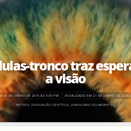
ulas-tronco traz espe
a visão
 16 DE JUNHO DE 2016 ÀS 3:00 PM
ATUALIZADO EM 21 DE JUNHO DE 2026 
ARTIGOS
,
DIVULGAÇÃO CIENTÍFICA
,
JORNALISMO COLABORATIVO