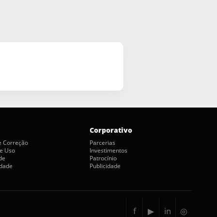
Corporativo
de Correção
Parcerias
e Uso
Investimentos
de
Patrocínio
idade
Publicidade
f
▶
in
◎