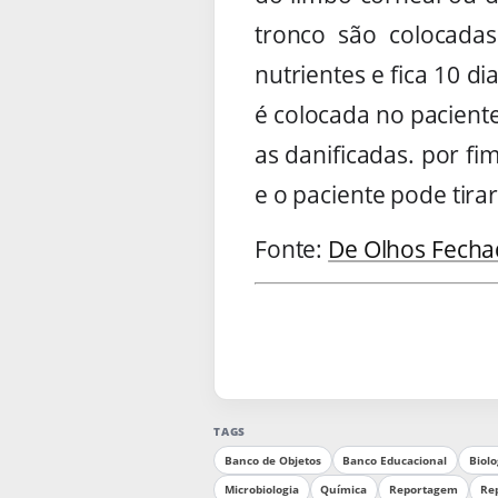
tronco são colocada
nutrientes e fica 10 d
é colocada no pacient
as danificadas. por f
e o paciente pode tirar
Fonte:
De Olhos Fech
.
TAGS
Banco de Objetos
Banco Educacional
Biolo
Microbiologia
Química
Reportagem
Rep