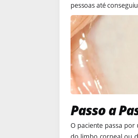
pessoas até conseguiu v
Passo a Pa
O paciente passa por
do limbo corneal ou da