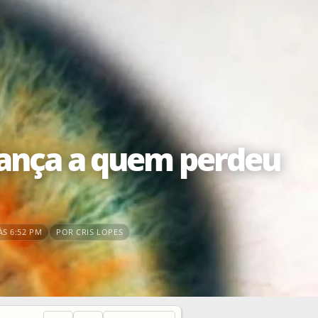
rança a quem perdeu
ÀS 6:52 PM
POR CRIS LOPES