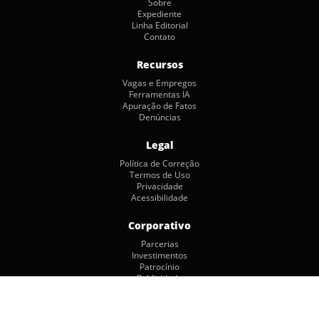
Sobre
Expediente
Linha Editorial
Contato
Recursos
Vagas e Empregos
Ferramentas IA
Apuração de Fatos
Denúncias
Legal
Política de Correção
Termos de Uso
Privacidade
Acessibilidade
Corporativo
Parcerias
Investimentos
Patrocínio
Publicidade
Copyright © 2026 by Jornalismo Colaborativo. Todos os Direitos