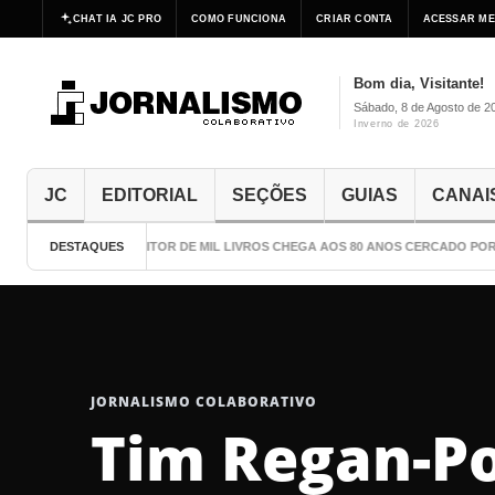
CHAT IA JC PRO
COMO FUNCIONA
CRIAR CONTA
ACESSAR ME
Bom dia, Visitante!
Sábado, 8 de Agosto de 2
Inverno de 2026
JC
EDITORIAL
SEÇÕES
GUIAS
CANAI
DESTAQUES
O ESCRITOR DE MIL LIVROS CHEGA AOS 80 ANOS CERCADO POR 
JORNALISMO COLABORATIVO
Tim Regan-Po