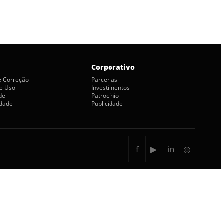
Corporativo
de Correção
Parcerias
e Uso
Investimentos
de
Patrocínio
idade
Publicidade
f
▶
in
◎