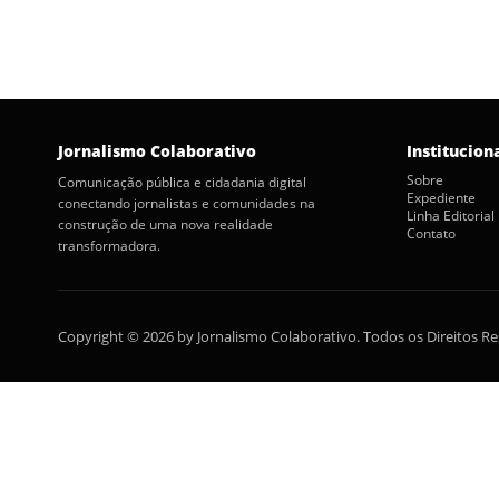
Jornalismo Colaborativo
Institucion
Sobre
Comunicação pública e cidadania digital
Expediente
conectando jornalistas e comunidades na
Linha Editorial
construção de uma nova realidade
Contato
transformadora.
Copyright © 2026 by Jornalismo Colaborativo. Todos os Direitos R