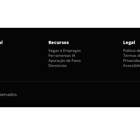
al
Recursos
Legal
Vagas e Empregos
Política 
Ferramentas IA
Termos d
Apuração de Fatos
Privacida
Denúncias
Acessibil
eservados.