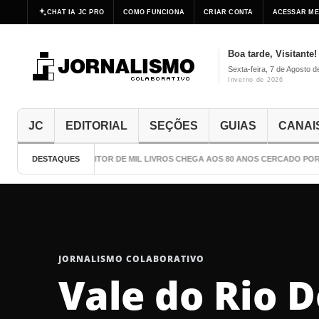
CHAT IA JC PRO
COMO FUNCIONA
CRIAR CONTA
ACESSAR ME
Boa tarde, Visitante!
Sexta-feira, 7 de Agosto 
Inverno de 2026
JC
EDITORIAL
SEÇÕES
GUIAS
CANAI
DESTAQUES
O ESCRITOR DE MIL LIVROS CHEGA AOS 80 ANOS CERCADO POR 
JORNALISMO COLABORATIVO
Vale do Rio 