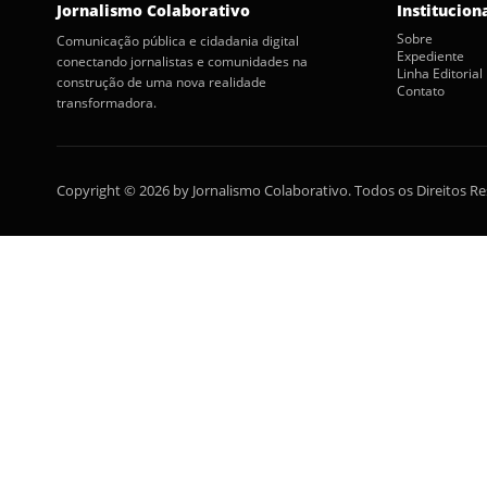
Jornalismo Colaborativo
Institucion
Sobre
Comunicação pública e cidadania digital
Expediente
conectando jornalistas e comunidades na
Linha Editorial
construção de uma nova realidade
Contato
transformadora.
Copyright © 2026 by Jornalismo Colaborativo. Todos os Direitos R