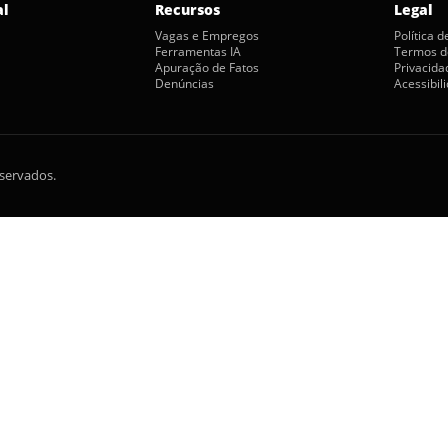
al
Recursos
Legal
Vagas e Empregos
Política 
Ferramentas IA
Termos d
Apuração de Fatos
Privacida
Denúncias
Acessibil
eservados.