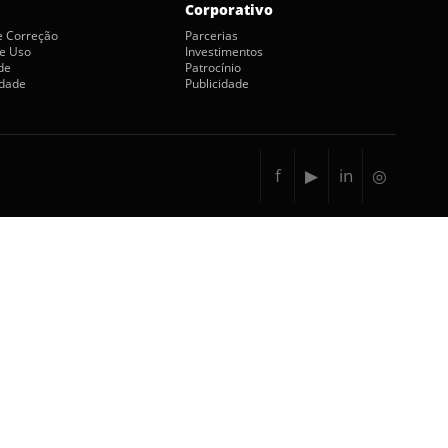
Corporativo
de Correção
Parcerias
e Uso
Investimentos
de
Patrocínio
idade
Publicidade
f
▶
in
◎