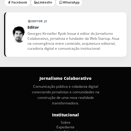
Facebook
LinkedIn
WhatsApp
EDITOR JC
Editor
Georges Kirsteller Ryoki Inoue é editor do Jornalismo
Colaborativo, jornalista e fundador da Web Startup. Atua
na convergência entre conteúdo, arquitetura editorial,
curadoria digital e comunicação institucional.
Jornalismo Colaborativo
Comunicação pública e cidadania digital
conectando jornalistas e comunidades na
construção de uma nova realidade
transformadora.
Institucional
Sobre
Expediente