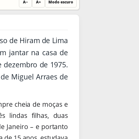
A−
A+
Modo escuro
aso de Hiram de Lima
um jantar na casa de
de dezembro de 1975.
 de Miguel Arraes de
empre cheia de moças e
 lindas filhas, duas
e Janeiro – e portanto
a de 15 anos, estudava