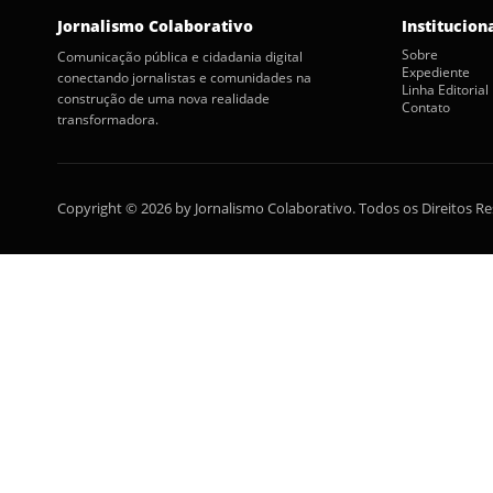
Jornalismo Colaborativo
Institucion
Sobre
Comunicação pública e cidadania digital
Expediente
conectando jornalistas e comunidades na
Linha Editorial
construção de uma nova realidade
Contato
transformadora.
Copyright © 2026 by Jornalismo Colaborativo. Todos os Direitos R