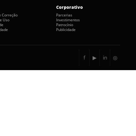
Corporativo
de Correção
Parcerias
e Uso
Investimentos
de
Patrocínio
idade
Publicidade
f
▶
in
◎