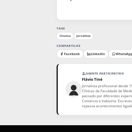
TAGS
Cinema
jornalista
COMPARTILHE
Facebook
LinkedIn
WhatsAp
AGENTE PARTICIPATIVO
Flávio Tiné
Jornalista profissional desde
Clínicas da Faculdade de Medi
passado por diferentes experiê
Comércio e Indústria. Escreveu
repassa acontecimentos ligados