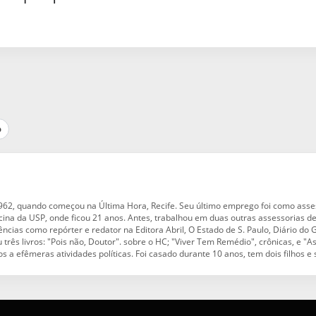
p
 1962, quando começou na Última Hora, Recife. Seu último emprego foi como ass
cina da USP, onde ficou 21 anos. Antes, trabalhou em duas outras assessorias d
ncias como repórter e redator na Editora Abril, O Estado de S. Paulo, Diário do
 três livros: "Pois não, Doutor". sobre o HC; "Viver Tem Remédio", crônicas, e 
 a efêmeras atividades políticas. Foi casado durante 10 anos, tem dois filhos e 