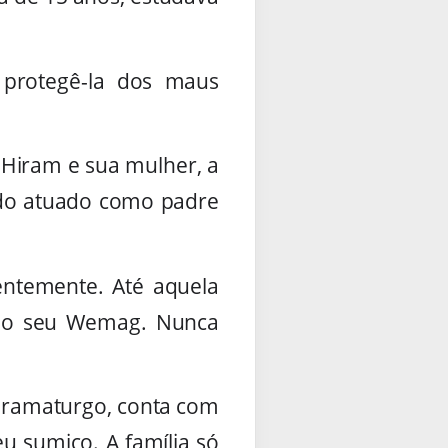
 protegê-la dos maus
 Hiram e sua mulher, a
ndo atuado como padre
tentemente. Até aquela
indo seu Wemag. Nunca
 dramaturgo, conta com
u sumiço. A família só