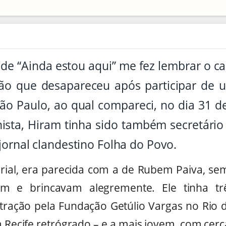
de “Ainda estou aqui” me fez lembrar o c
dão que desapareceu após participar de 
ão Paulo, ao qual compareci, no dia 31 
ista, Hiram tinha sido também secretário
 jornal clandestino Folha do Povo.
rial, era parecida com a de Rubem Paiva, s
m e brincavam alegremente. Ele tinha três
ação pela Fundação Getúlio Vargas no Rio d
Recife retrógrado – e a mais jovem, com cerc