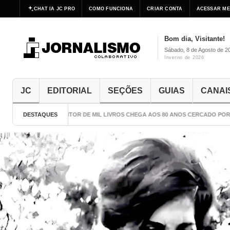
CHAT IA JC PRO
COMO FUNCIONA
CRIAR CONTA
ACESSAR ME
Bom dia, Visitante!
Sábado, 8 de Agosto de 2
Inverno de 2026
JC
EDITORIAL
SEÇÕES
GUIAS
CANAI
DESTAQUES
O ESCRITOR DE MIL LIVROS CHEGA AOS 80 ANOS CERCADO POR CU