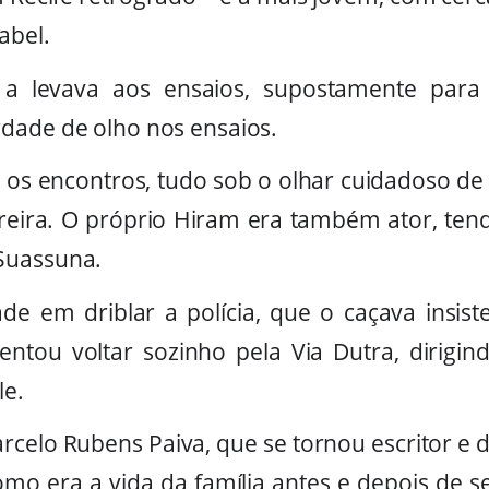
abel.
 a levava aos ensaios, supostamente para
dade de olho nos ensaios.
va os encontros, tudo sob o olhar cuidadoso de
ereira. O próprio Hiram era também ator, te
Suassuna.
idade em driblar a polícia, que o caçava insis
tou voltar sozinho pela Via Dutra, dirig
le.
arcelo Rubens Paiva, que se tornou escritor e
omo era a vida da família antes e depois de se