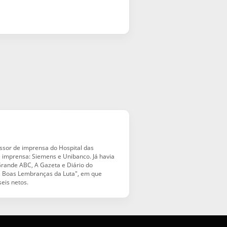
essor de imprensa do Hospital das
e imprensa: Siemens e Unibanco. Já havia
 Grande ABC, A Gazeta e Diário do
"As Boas Lembranças da Luta", em que
seis netos.