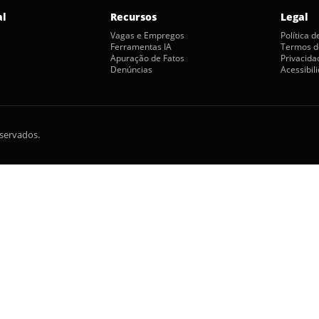
al
Recursos
Legal
Vagas e Empregos
Política 
Ferramentas IA
Termos d
Apuração de Fatos
Privacida
Denúncias
Acessibil
eservados.