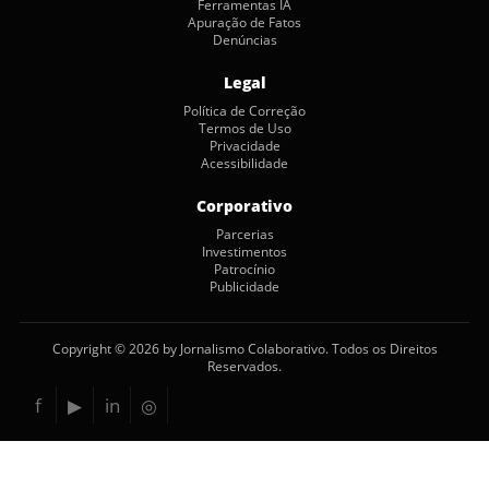
Ferramentas IA
Apuração de Fatos
Denúncias
Legal
Política de Correção
Termos de Uso
Privacidade
Acessibilidade
Corporativo
Parcerias
Investimentos
Patrocínio
Publicidade
Copyright © 2026 by Jornalismo Colaborativo. Todos os Direitos
Reservados.
f
▶
in
◎