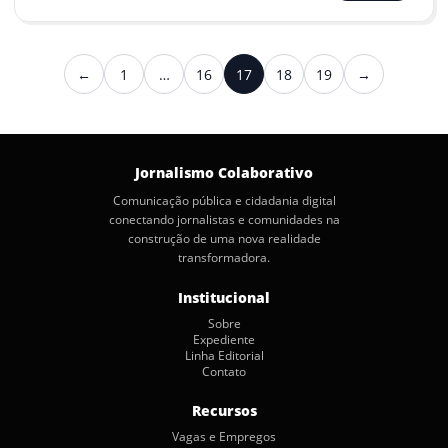
Paginação
←
1
…
16
17
18
19
→
Anterior
Próximo
de
posts
Jornalismo Colaborativo
Comunicação pública e cidadania digital
conectando jornalistas e comunidades na
construção de uma nova realidade
transformadora.
Institucional
Sobre
Expediente
Linha Editorial
Contato
Recursos
Vagas e Empregos