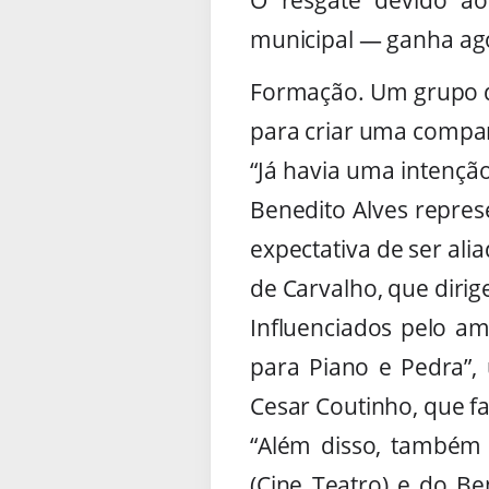
municipal — ganha ago
Formação. Um grupo de
para criar uma compan
“Já havia uma intençã
Benedito Alves repres
expectativa de ser ali
de Carvalho, que diri
Influenciados pelo am
para Piano e Pedra”,
Cesar Coutinho, que fa
“Além disso, também 
(Cine Teatro) e do B