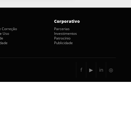
Corporativo
de Correção
Parcerias
e Uso
Investimentos
de
Patrocínio
idade
Publicidade
f
▶
in
◎