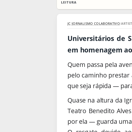
LEITURA
JC
/
JORNALISMO COLABORATIVO
/
ARTIS
Universitários de
em homenagem ao h
Quem passa pela aveni
pelo caminho prestar 
que seja rápida — para
Quase na altura da Ig
Teatro Benedito Alves
por ela — guarda uma p
O resgate devido a