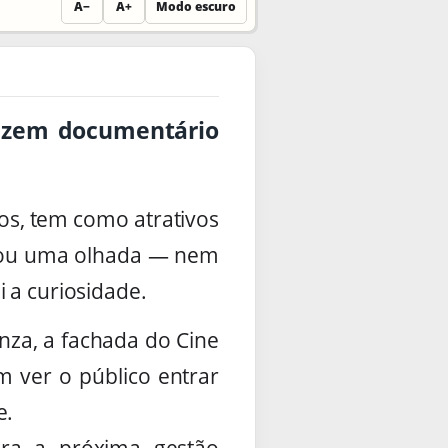
A−
A+
Modo escuro
duzem documentário
os, tem como atrativos
od ou uma olhada — nem
 a curiosidade.
nza, a fachada do Cine
m ver o público entrar
e.
ra a próxima gestão