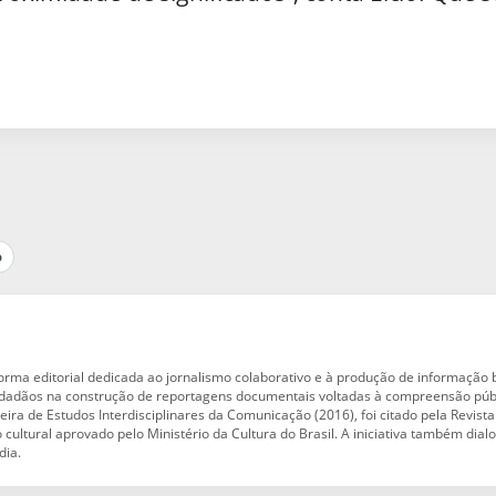
p
orma editorial dedicada ao jornalismo colaborativo e à produção de informação
 cidadãos na construção de reportagens documentais voltadas à compreensão pú
eira de Estudos Interdisciplinares da Comunicação (2016), foi citado pela Revis
o cultural aprovado pelo Ministério da Cultura do Brasil. A iniciativa também di
dia.