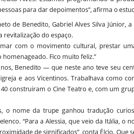
pessoas para dar depoimentos”, afirma o estu
to de Benedito, Gabriel Alves Silva Júnior, a 
a revitalização do espaço.
omar com o movimento cultural, prestar u
 homenageado. Fico muito feliz.”
anos, Benedito — que neste ano teve seu ce
igreja e aos Vicentinos. Trabalhava como con
40 construiram o Cine Teatro e, com um gru
s, o nome da trupe ganhou tradução curio
o elenco. “Para a Alessia, que veio da Itália, 
roximidade de significados”, conta Élcio. Que 