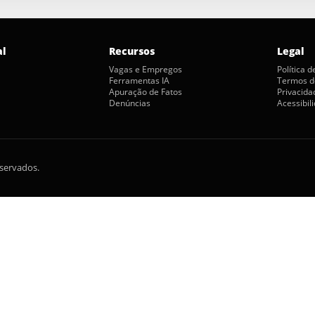
al
Recursos
Legal
Vagas e Empregos
Política 
Ferramentas IA
Termos d
Apuração de Fatos
Privacida
Denúncias
Acessibil
eservados.