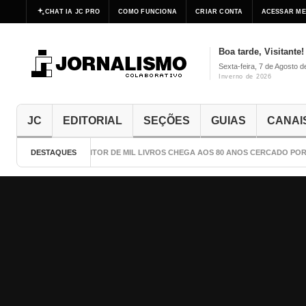
CHAT IA JC PRO
COMO FUNCIONA
CRIAR CONTA
ACESSAR ME
Boa tarde, Visitante!
Sexta-feira, 7 de Agosto 
Inverno de 2026
JC
EDITORIAL
SEÇÕES
GUIAS
CANAI
DESTAQUES
O ESCRITOR DE MIL LIVROS CHEGA AOS 80 ANOS CERCADO POR C