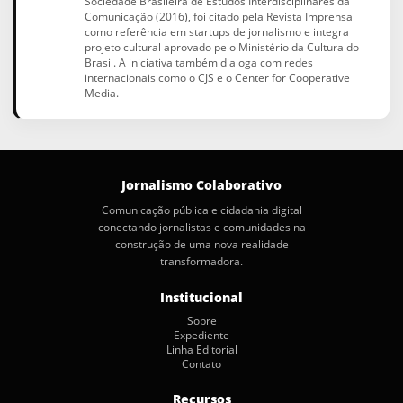
Sociedade Brasileira de Estudos Interdisciplinares da
Comunicação (2016), foi citado pela Revista Imprensa
como referência em startups de jornalismo e integra
projeto cultural aprovado pelo Ministério da Cultura do
Brasil. A iniciativa também dialoga com redes
internacionais como o CJS e o Center for Cooperative
Media.
Jornalismo Colaborativo
Comunicação pública e cidadania digital
conectando jornalistas e comunidades na
construção de uma nova realidade
transformadora.
Institucional
Sobre
Expediente
Linha Editorial
Contato
Recursos