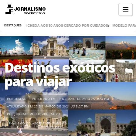
Menu
E MIL LIVROS CHEGA AOS 80 ANOS CERCADO POR CUIDADOS
MODELO PARANA
DESTAQUES
Destinos exóticos
para viajar
PUBLICAÇÃO
PUBLICADO EM 19 DE MAIO DE 2014 ÀS 3:24 PM
ATUALIZADO EM 27 DE MARÇO DE 2021 ÀS 5:27 PM
POR JORNALISMO COLABORATIVO
JORNALISMO COLABORATIVO
,
TURISMO