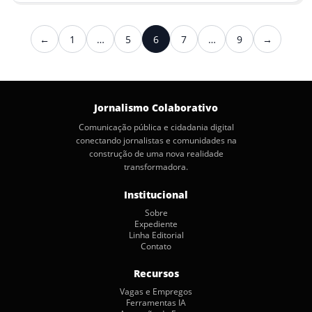
Paginação
←
1
…
5
6
7
…
9
→
Anterior
Próximo
de
posts
Jornalismo Colaborativo
Comunicação pública e cidadania digital
conectando jornalistas e comunidades na
construção de uma nova realidade
transformadora.
Institucional
Sobre
Expediente
Linha Editorial
Contato
Recursos
Vagas e Empregos
Ferramentas IA