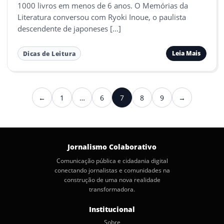
1000 livros em menos de 6 anos. O Memórias da
Literatura conversou com Ryoki Inoue, o paulista
descendente de japoneses […]
Leia Mais
Dicas de Leitura
Paginação
←
1
…
6
7
8
9
→
Anterior
Próximo
de
posts
Jornalismo Colaborativo
Comunicação pública e cidadania digital
conectando jornalistas e comunidades na
construção de uma nova realidade
transformadora.
Institucional
Sobre