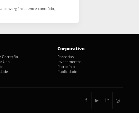
 na convergência entre conteúdo,
Corporativo
de Correção
Parcerias
e Uso
Investimentos
de
Patrocínio
idade
Publicidade
f
▶
in
◎