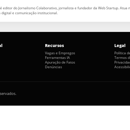
 é editor do Jornalismo Colaborativo, jornalista e fundador da Web Startup. Atua
a digital e comunicação institucional.
al
Recursos
Legal
Vagas e Empregos
Política 
Ferramentas IA
Termos d
Apuração de Fatos
Privacida
Denúncias
Acessibil
eservados.