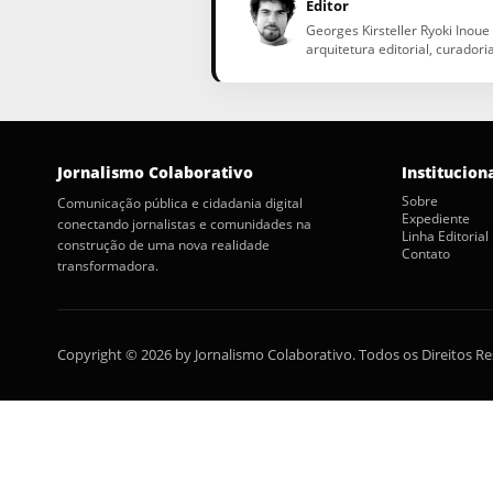
Editor
Georges Kirsteller Ryoki Inoue
arquitetura editorial, curadori
Jornalismo Colaborativo
Institucion
Sobre
Comunicação pública e cidadania digital
Expediente
conectando jornalistas e comunidades na
Linha Editorial
construção de uma nova realidade
Contato
transformadora.
Copyright © 2026 by Jornalismo Colaborativo. Todos os Direitos R