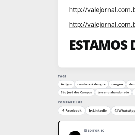
http://valejornal.com.
http://valejornal.com
ESTAMOS 
TAGS
Artigos
combate à dengue
dengue
den
São José dos Campos
terreno abandonado
COMPARTILHE
Facebook
LinkedIn
WhatsAp
EDITOR JC