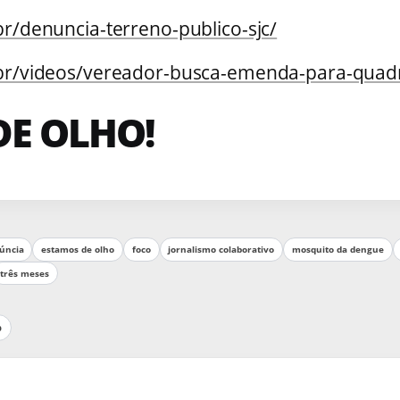
br/denuncia-terreno-publico-sjc/
.br/videos/vereador-busca-emenda-para-quadr
DE OLHO!
úncia
estamos de olho
foco
jornalismo colaborativo
mosquito da dengue
três meses
p